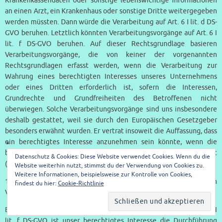
Krankenkassendaten oder sonstige lebenswichtige Informationen
an einen Arzt, ein Krankenhaus oder sonstige Dritte weitergegeben
werden müssten. Dann würde die Verarbeitung auf Art. 6 I lit. d DS-
GVO beruhen. Letztlich könnten Verarbeitungsvorgänge auf Art. 6 I
lit. f DS-GVO beruhen. Auf dieser Rechtsgrundlage basieren
Verarbeitungsvorgänge, die von keiner der vorgenannten
Rechtsgrundlagen erfasst werden, wenn die Verarbeitung zur
Wahrung eines berechtigten Interesses unseres Unternehmens
oder eines Dritten erforderlich ist, sofern die Interessen,
Grundrechte und Grundfreiheiten des Betroffenen nicht
überwiegen. Solche Verarbeitungsvorgänge sind uns insbesondere
deshalb gestattet, weil sie durch den Europäischen Gesetzgeber
besonders erwähnt wurden. Er vertrat insoweit die Auffassung, dass
ein berechtigtes Interesse anzunehmen sein könnte, wenn die
betroffene Person ein Kunde des Verantwortlichen ist
Datenschutz & Cookies: Diese Website verwendet Cookies. Wenn du die
(Erwägungsgrund 47 Satz 2 DS-GVO).
Website weiterhin nutzt, stimmst du der Verwendung von Cookies zu.
Weitere Informationen, beispielsweise zur Kontrolle von Cookies,
11. Berechtigte Interessen an der Verarbeitung, die von dem
findest du hier:
Cookie-Richtlinie
Verantwortlichen oder einem Dritten verfolgt werden
Basiert die Verarbeitung personenbezogener Daten auf Artikel 6 I
lit. f DS-GVO ist unser berechtigtes Interesse die Durchführung