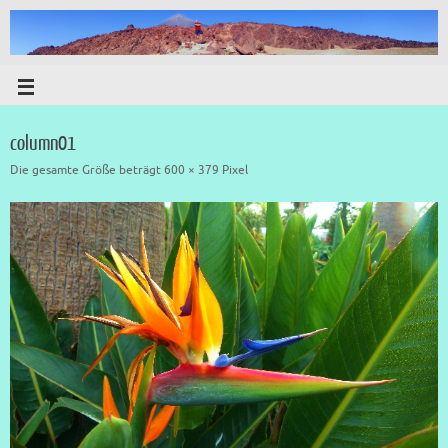
column01
Die gesamte Größe beträgt
600 × 379
Pixel