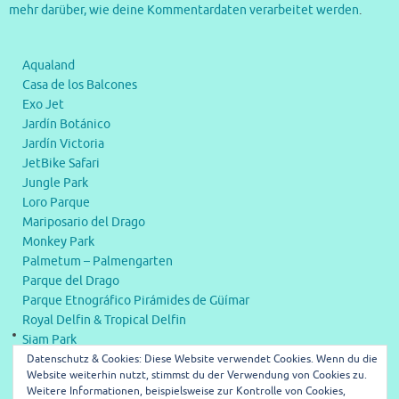
mehr darüber, wie deine Kommentardaten verarbeitet werden
.
Aqualand
Casa de los Balcones
Exo Jet
Jardín Botánico
Jardín Victoria
JetBike Safari
Jungle Park
Loro Parque
Mariposario del Drago
Monkey Park
Palmetum – Palmengarten
Parque del Drago
Parque Etnográfico Pirámides de Güímar
Royal Delfin & Tropical Delfin
Siam Park
Datenschutz & Cookies: Diese Website verwendet Cookies. Wenn du die
Submarine Safaris
Website weiterhin nutzt, stimmst du der Verwendung von Cookies zu.
Weitere Informationen, beispielsweise zur Kontrolle von Cookies,