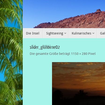
Die Insel
Sightseeing
Kulinarisches
Gal
slider_glühbirne02
Die gesamte Größe beträgt
1150 × 280
Pixel