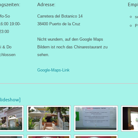
gszeiten:
Adresse:
Empf
Mo-So
Carretera del Botanico 14
s
16:00 19:00-
38400 Puerto de la Cruz
P
23:00
Nicht wundern, auf den Google Maps
i & Do
Bildern ist noch das Chinarestaurant zu
chlossen
sehen.
Google-Maps-Link
slideshow]