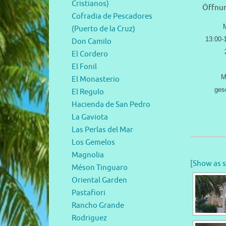
Cristianos)
Öffnun
Cofradia de Pescadores
(Puerto de la Cruz)
13:00-
Don Camilo
El Cordero
El Fonil
M
El Monasterio
ges
El Regulo
Hacienda de San Pedro
La Gaviota
Las Perlas del Mar
Los Gemelos
Magnolia
[Show as 
Méson Tinguaro
Oriental Garden
Pastafiori
Rancho Grande
Rodriguez