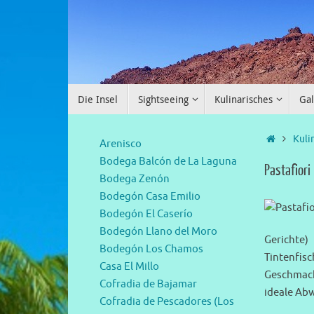
Die Insel
Sightseeing
Kulinarisches
Gal
Kuli
Arenisco
Bodega Balcón de La Laguna
Pastafiori
Bodega Zenón
Bodegón Casa Emilio
Bodegón El Caserío
Bodegón Llano del Moro
Gerichte)
Bodegón Los Chamos
Tintenfis
Casa El Millo
Geschmack
Cofradia de Bajamar
ideale Ab
Cofradia de Pescadores (Los