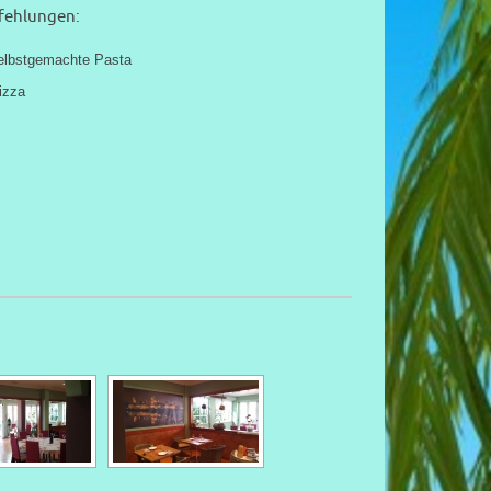
ehlungen:
elbstgemachte Pasta
izza