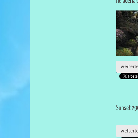
Heladeria
weiterl
Sunset 29
weiterl