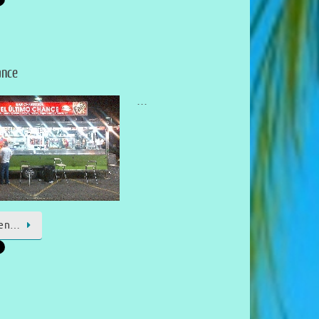
ance
…
sen…