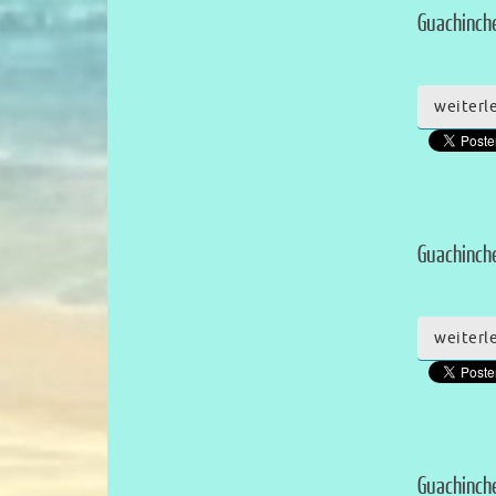
Guachinche
weiterl
Guachinche
weiterl
Guachinch