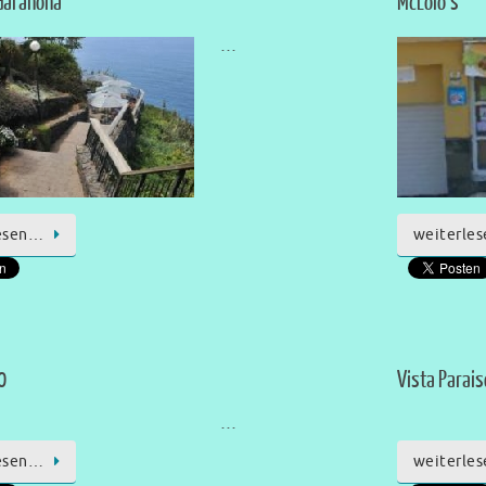
 Garañona
McLolo’s
…
weiterle
esen…
0
Vista Parais
…
esen…
weiterle