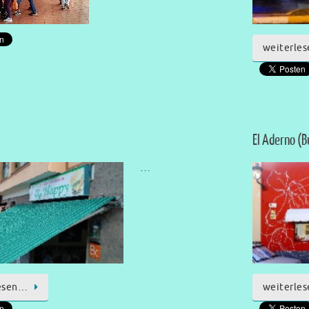
weiterle
El Aderno (
…
esen…
weiterle