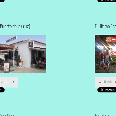
(Puerto de la Cruz)
El Ultimo Ch
…
esen…
weiterle