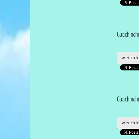
Guachinch
weiterl
Guachinche
weiterl