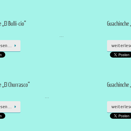
„El Bulli-cio“
Guachinche „
…
esen…
weiterle
 „El Churrasco“
Guachinche 
…
esen…
weiterle