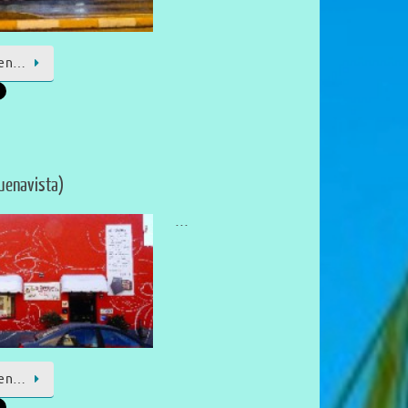
sen…
Buenavista)
…
sen…