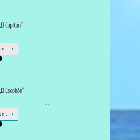
El Capitan“
…
sen…
„El Escobón“
…
sen…