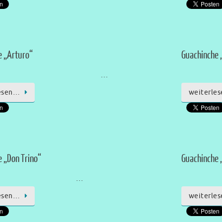
e „Arturo“
Guachinche 
…
esen…
weiterle
 „Don Trino“
Guachinche „
…
esen…
weiterle