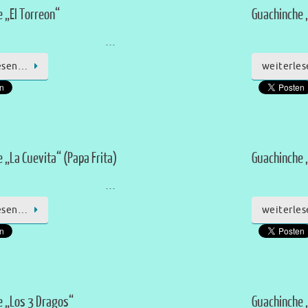
 „El Torreon“
Guachinche „
…
esen…
weiterle
 „La Cuevita“ (Papa Frita)
Guachinche 
…
esen…
weiterle
e „Los 3 Dragos“
Guachinche 