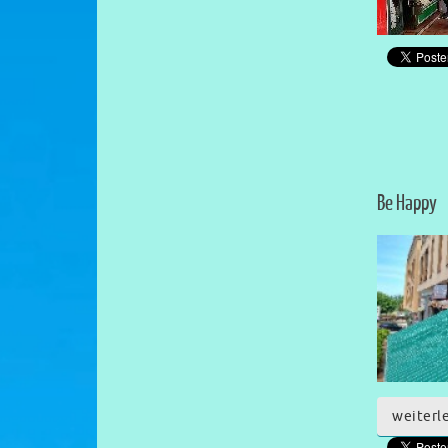
Be Happy
weiterl