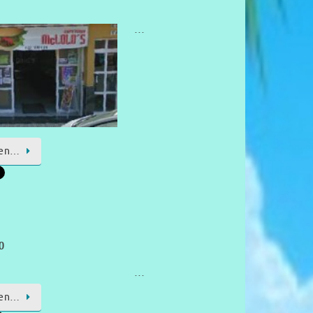
…
sen…
o
…
sen…