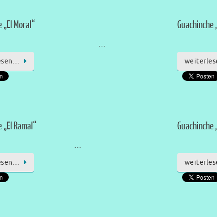
 „El Moral“
Guachinche 
…
esen…
weiterle
 „El Ramal“
Guachinche 
…
esen…
weiterle