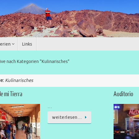
erien
Links
ive nach Kategorien "Kulinarisches"
ie:
Kulinarisches
de mi Tierra
Auditorio
…
weiterlesen…