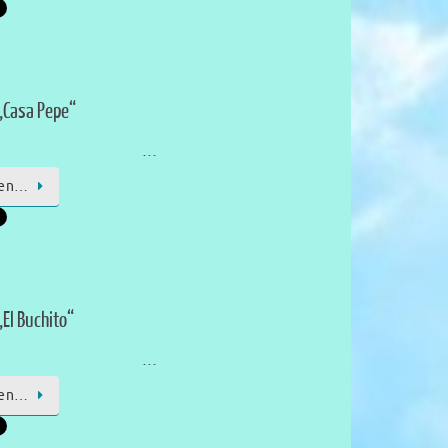
„Casa Pepe“
…
sen…
El Buchito“
…
sen…