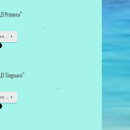
„El Primero“
…
sen…
„El Tinguaro“
…
sen…