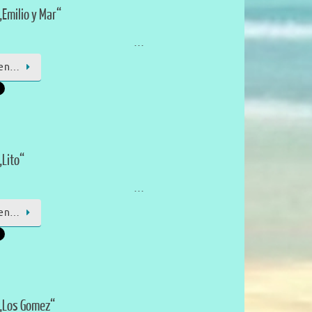
Emilio y Mar“
…
sen…
„Lito“
…
sen…
„Los Gomez“