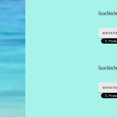
Guachinche
weiterl
Guachinche
weiterl