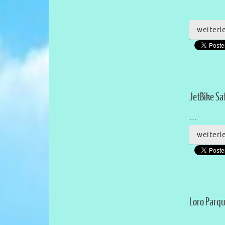
weiterl
JetBike Sa
…
weiterl
Loro Parq