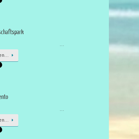
schaftspark
…
sen…
ento
…
sen…