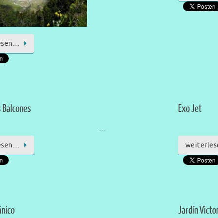
esen…
s Balcones
Exo Jet
…
esen…
weiterle
ánico
Jardín Victo