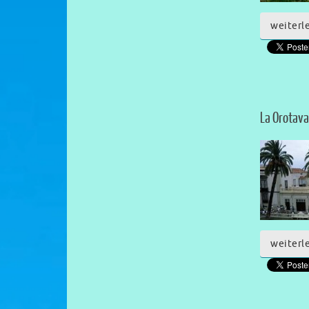
weiterl
La Orotava
weiterl