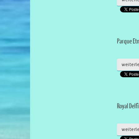
Parque Etn
weiterl
Royal Delfi
weiterl