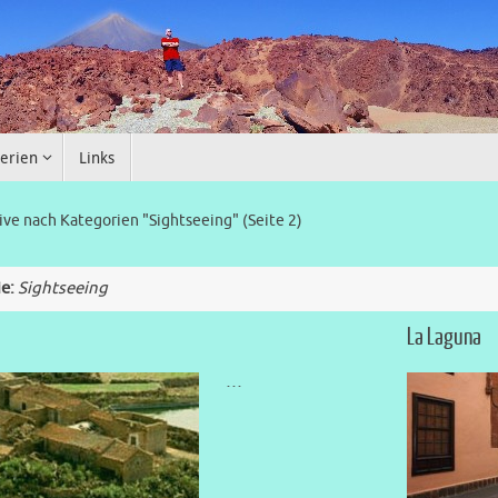
erien
Links
ive nach Kategorien "Sightseeing"
(Seite 2)
ie:
Sightseeing
La Laguna
…