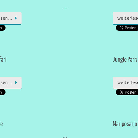
…
esen…
weiterle
fari
Jungle Park
esen…
weiterle
ue
Mariposario
…