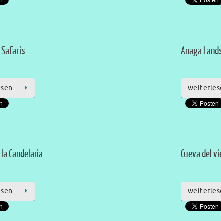
 Safaris
Anaga Land
…
esen…
weiterle
 la Candelaria
Cueva del vi
…
esen…
weiterle