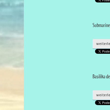
Submarine
weiterl
Basilika de
weiterl