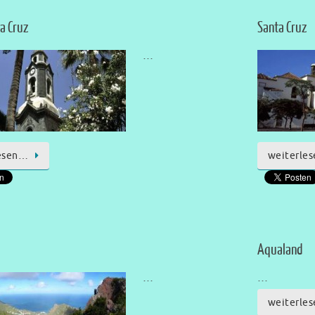
la Cruz
Santa Cruz
…
esen…
weiterle
Aqualand
…
…
weiterle