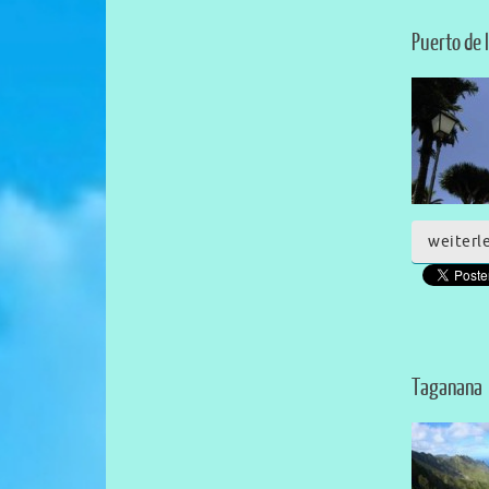
Puerto de 
weiterl
Taganana