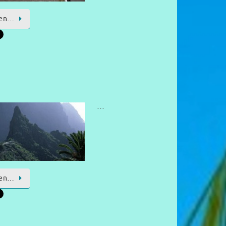
sen…
…
sen…