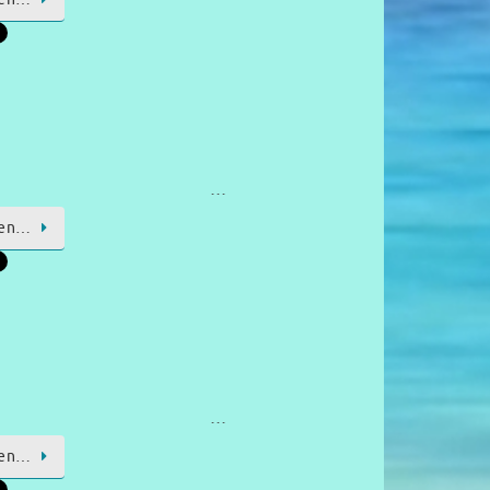
…
sen…
…
sen…