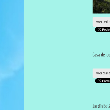
weiterl
Casa de lo
weiterl
Jardín Bot