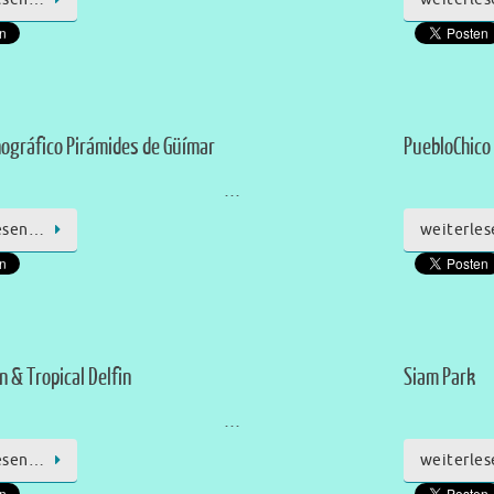
ográfico Pirámides de Güímar
PuebloChico
…
esen…
weiterle
n & Tropical Delfin
Siam Park
…
esen…
weiterle