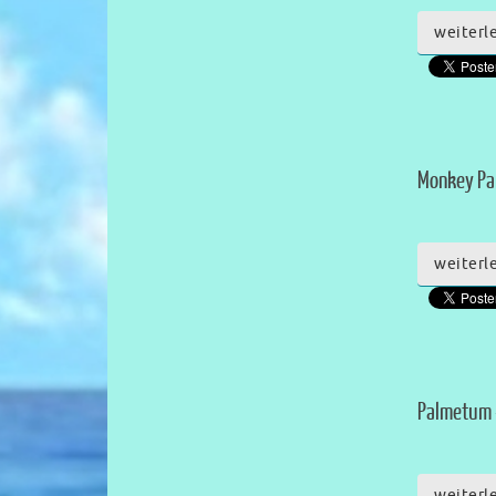
weiterl
Monkey Pa
weiterl
Palmetum 
weiterl