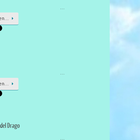
…
sen…
…
sen…
 del Drago
…