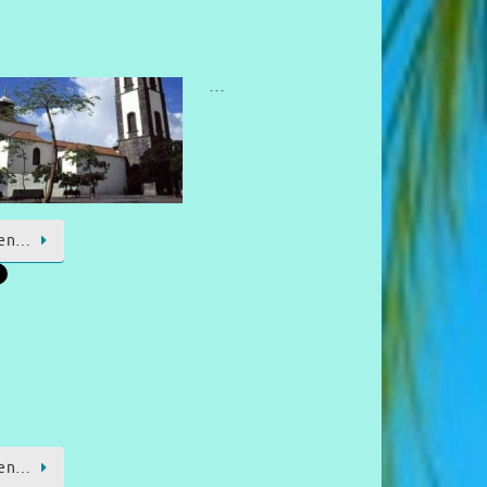
…
sen…
sen…