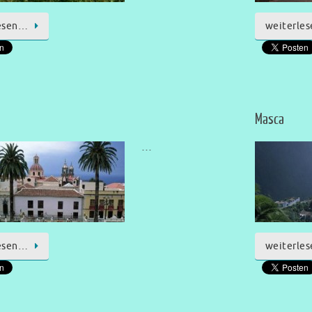
esen…
weiterle
Masca
…
esen…
weiterle