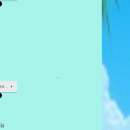
…
sen…
ria