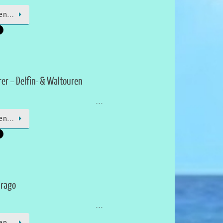
sen…
rer – Delfin- & Waltouren
…
sen…
Drago
…
sen…