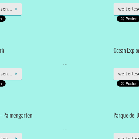
esen…
weiterle
rk
Ocean Explo
…
esen…
weiterle
– Palmengarten
Parque del 
…
esen…
weiterle