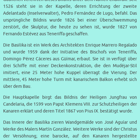
1526 steht sie in der Kapelle, deren Errichtung der zweite
Adelantado (Inselverwalter), Pedro Fernández de Lugo, befahl. Das
ursprüngliche Bildnis wurde 1826 bei einer Überschwemmung
zerstört, die Skulptur, die heute zu sehen ist, wurde 1827 von
Fernando Estévez aus Teneriffa geschaffen.
Die Basilika ist ein Werk des Architekten Enrique Marrero Regalado
und wurde 1959 dank der Initiative des Bischofs von Teneriffa,
Domingo Pérez Cáceres aus Güímar, erbaut. Sie ist in verfügt über
drei Schiffe mit einer Deckenkonstruktion, die den Mudéjar-Stil
imitiert, eine 25 Meter hohe Kuppel überragt die Vierung. Der
mittlere, 45 Meter hohe Turm mit kanarischem Balkon erhebt sich
über dem Bau.
Die Hauptkapelle birgt das Bildnis der Heiligen Jungfrau von
Candelaria, die 1599 von Papst Klemens VIII. zur Schutzheiligen der
Kanaren erklärt und deren Titel 1867 von Pius IX. bestätigt wurde.
Das Innere der Basilika zieren Wandgemälde von José Aguíar und
Werke des Malers Martín González. Weitere Werke sind der Christus
der Versöhnung; eine barocke, auf den Kanaren hergestellte