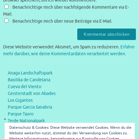
Browser speichern, bis ich wieder kommentiere.
Benachrichtige mich über nachfolgende Kommentare via E-
Mail.
Benachrichtige mich über neue Beiträge via E-Mail.
Diese Website verwendet Akismet, um Spam zu reduzieren.
Erfahre
mehr darüber, wie deine Kommentardaten verarbeitet werden
.
Anaga Landschaftspark
Basilika de Candelaria
Cueva del Viento
Geisterstadt von Abades
Los Gigantes
Parque García Sanabria
Parque Taoro
Teide Nationalpark
Datenschutz & Cookies: Diese Website verwendet Cookies. Wenn du die
Teleférico del Teide
Website weiterhin nutzt, stimmst du der Verwendung von Cookies zu.
Weitere Informationen, beispielsweise zur Kontrolle von Cookies,