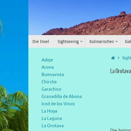
Die Insel
Sightseeing
Kulinarisches
Gal
Sigh
Adeje
Arona
La Orotava
Buenavista
Chirche
Garachico
Granadilla de Abona
Icod de los Vinos
La Hoya
La Laguna
La Orotava
Die histo