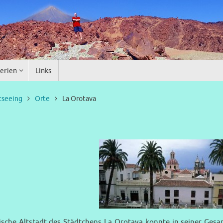
erien
Links
tseeing
Orte
La Orotava
rische Altstadt des Städtchens La Orotava konnte in seiner Ges