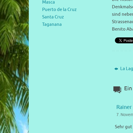
Masca
Denkmalsc
Puerto de la Cruz
sind neben
Santa Cruz
Strassena
Taganana
Benito Ab
La La
Ein
Rainer
7. Novem
Sehr gut 