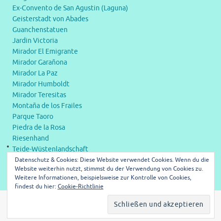
Ex-Convento de San Agustin (Laguna)
Geisterstadt von Abades
Guanchenstatuen
Jardin Victoria
Mirador El Emigrante
Mirador Garañona
Mirador La Paz
Mirador Humboldt
Mirador Teresitas
Montaña de los Frailes
Parque Taoro
Piedra de la Rosa
Riesenhand
Teide-Wüstenlandschaft
Datenschutz & Cookies: Diese Website verwendet Cookies. Wenn du die
Verlassenes Schwimmbad
Website weiterhin nutzt, stimmst du der Verwendung von Cookies zu.
Weitere Informationen, beispielsweise zur Kontrolle von Cookies,
findest du hier:
Cookie-Richtlinie
Impressum
Datenschutzerklärung
Kontakt
Powered by
Tempera
&
WordPress.