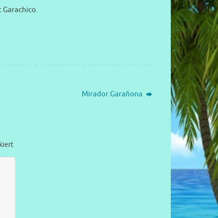
t Garachico.
Mirador Garañona
iert