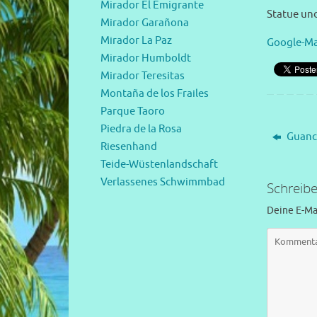
Mirador El Emigrante
Statue und
Mirador Garañona
Mirador La Paz
Google-Ma
Mirador Humboldt
Mirador Teresitas
Montaña de los Frailes
Parque Taoro
Piedra de la Rosa
Guanc
Riesenhand
Teide-Wüstenlandschaft
Verlassenes Schwimmbad
Schreib
Deine E-Mai