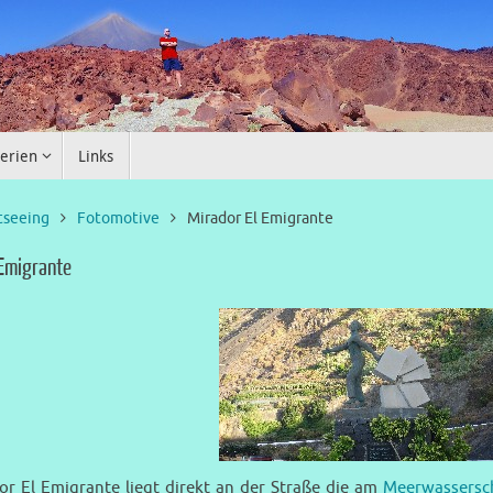
erien
Links
tseeing
Fotomotive
Mirador El Emigrante
 Emigrante
or El Emigrante liegt direkt an der Straße die am
Meerwassers