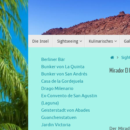
Die Insel
Sightseeing
Kulinarisches
Gal
Sigh
Berliner Bär
Bunker von La Quinta
Mirador El
Bunker von San Andrés
Casa de la Gordejuela
Drago Milenario
Ex-Convento de San Agustin
(Laguna)
Geisterstadt von Abades
Guanchenstatuen
Jardin Victoria
Der Mirad